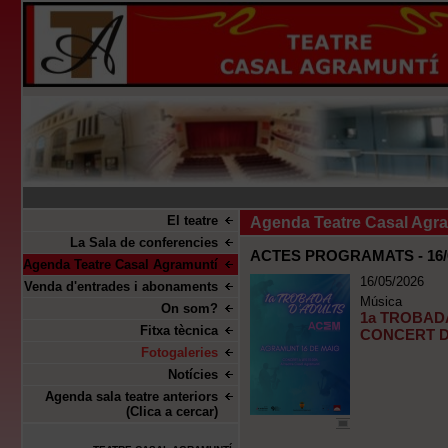
El teatre
Agenda Teatre Casal Agr
La Sala de conferencies
ACTES PROGRAMATS - 16/0
Agenda Teatre Casal Agramuntí
16/05/2026
Venda d'entrades i abonaments
Música
On som?
1a TROBAD
Fitxa tècnica
CONCERT D
Fotogaleries
Notícies
Agenda sala teatre anteriors
(Clica a cercar)