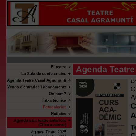
El teatre
Agenda Teatre
La Sala de conferencies
Agenda Teatre Casal Agramuntí
15
Venda d'entrades i abonaments
C
On som?
A
Fitxa tècnica
C
Fotogaleries
A
Notícies
Agenda sala teatre anteriors
(Clica a cercar)
T
Agenda Teatre 2025
C