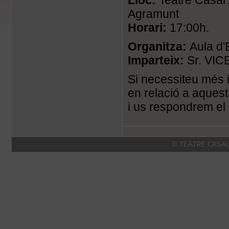
Lloc:
Teatre Casal 
Agramunt
Horari:
17:00h.
Organitza:
Aula d'
Imparteix:
Sr. VI
Si necessiteu més 
en relació a aquest 
i us respondrem el
© TEATRE CASAL 